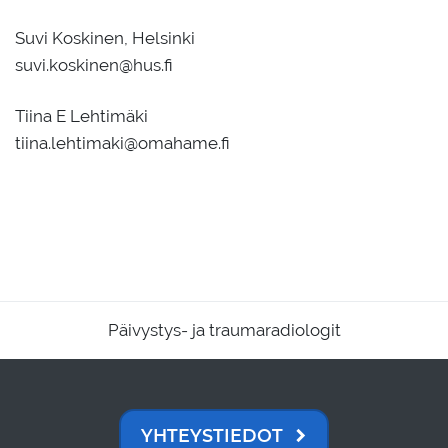
Suvi Koskinen, Helsinki
suvi.koskinen@hus.fi
Tiina E Lehtimäki
tiina.lehtimaki@omahame.fi
Päivystys- ja traumaradiologit
YHTEYSTIEDOT