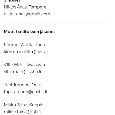
Sihteeri
Niklas Ånas, Tampere
niklas.anas@gmail.com
Muut hallituksen jäsenet
Kimmo Mattila, Turku
kimmo.mattila@tyks.fi
Ville Mäki, Jyväskylä
ville.maki@ksshp.fi
Topi Turunen, Oulu
topi.turunen@ppshp.fi
Mikko Taina, Kuopio
mikko.taina@kuh.fi